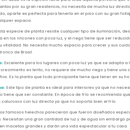
ntas por su gran resistencia, no necesita de mucha luz directa
, aparte es perfecta para tenerla en el piso con su gran folla
lquier espacio.
ta especie de planta resiste cualquier tipo de iluminación, des
a en los rincones con poca luz, y el riego tiene que ser reduci
 vitalidad. No necesita mucho espacio para crecer y sus cui
 tronco de Brasil.
a:
Excelente para los lugares con poca luz ya que se adapta a
 crecimiento es lento, no requiere de mucho riego y tiene una 
ños. Es la planta que todo principiante tiene que tener en su ho
a:
Este tipo de planta es ideal para interiores ya que no neces
go tiene que ser constante. En época de frío se recomienda que
calurosos con luz directa ya que no soporta bien el frío.
os famosos helechos parecieran que fueron diseñados especi
s. Necesitan una gran cantidad de luz y de agua sin embargo 
en macetas grandes y darán una vida espectacular a tu casa.