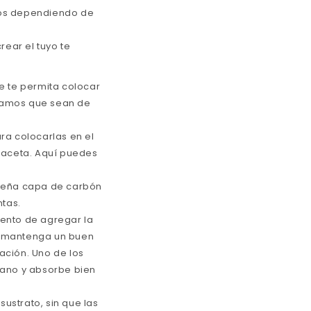
cos dependiendo de
rear el tuyo te
e te permita colocar
ndamos que sean de
ara colocarlas en el
maceta. Aquí puedes
queña capa de carbón
ntas.
ento de agregar la
ue mantenga un buen
ación. Uno de los
viano y absorbe bien
ustrato, sin que las