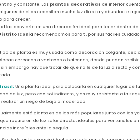
ntino y constante. Las
plantas decorativas
de interior cuen
algunas de ellas necesitan mucha luz directa y abundante agu
to para crecer.
ad las convierte en una decoración ideal para tener dentro de 
Distrito Iconia
recomendamos para ti, por sus fáciles cuidados
 tipo de planta es muy usada como decoración colgante, debi
olocan cercanas a ventanas o balcones, donde puedan recibir 
, sin embargo hay que tratar de que no le de la luz directa y c
rada.
rasil:
Una planta ideal para colocarla en cualquier lugar de t
ad de luz, pero con sol indirecto, y es muy resistente a la sequ
 realizar un riego de bajo a moderado.
ualmente está planta es de las más populares junto con las y
que requieren de luz solar directa, ideales para ventanales en t
ncias increíbles ante la sequía.
:
Sin duda es la especie ideal para toda aquella persona que e