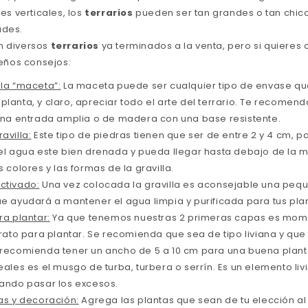
nes verticales, los
terrarios
pueden ser tan grandes o tan chi
ades.
n diversos
terrarios
ya terminados a la venta, pero si quieres c
ños consejos:
 la “maceta”:
La maceta puede ser cualquier tipo de envase qu
planta, y claro, apreciar todo el arte del terrario. Te recome
 una entrada amplia o de madera con una base resistente.
avilla:
Este tipo de piedras tienen que ser de entre 2 y 4 cm, p
 el agua este bien drenada y pueda llegar hasta debajo de la 
s colores y las formas de la gravilla.
ctivado:
Una vez colocada la gravilla es aconsejable una pe
ue ayudará a mantener el agua limpia y purificada para tus pla
ra plantar:
Ya que tenemos nuestras 2 primeras capas es mom
strato para plantar. Se recomienda que sea de tipo liviana y q
 recomienda tener un ancho de 5 a 10 cm para una buena plant
eales es el musgo de turba, turbera o serrín. Es un elemento li
jando pasar los excesos.
tas y decoración:
Agrega las plantas que sean de tu elección al s