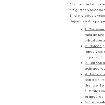
Al igual que los jardi
tus gustos y necesid
En el mercado existe
dejamos estos peque
1- Consigue
más de una 
cristal con
2- Coloca gr
fondo y así
jugar con lo
3- Carbón a
activado, q
4- Tierra pa
tierra o su
drenaje. Se
sustratos id
el agua, de
5- Las plan