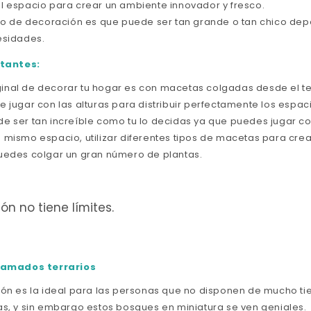
l espacio para crear un ambiente innovador y fresco.
ipo de decoración es que puede ser tan grande o tan chico de
esidades.
otantes:
nal de decorar tu hogar es con macetas colgadas desde el tec
 jugar con las alturas para distribuir perfectamente los espac
e ser tan increíble como tu lo decidas ya que puedes jugar con
 mismo espacio, utilizar diferentes tipos de macetas para crea
uedes colgar un gran número de plantas.
ón no tiene límites.
lamados terrarios
ión es la ideal para las personas que no disponen de mucho t
as, y sin embargo estos bosques en miniatura se ven geniales.