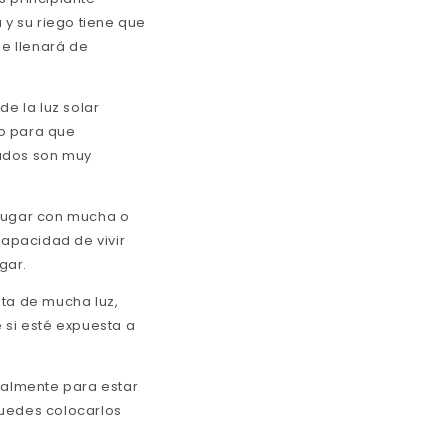
 y su riego tiene que
je llenará de
de la luz solar
do para que
dados son muy
 lugar con mucha o
capacidad de vivir
gar.
ita de mucha luz,
 si esté expuesta a
almente para estar
puedes colocarlos