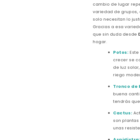
cambio de lugar repe
variedad de grupos, 
solo necesitan lo jus
Gracias a esa varied
que sin duda desde
hogar.
Potos:
Este
crecer se c
de luz solar
riego mode
Tronco de B
buena cantid
tendrás que
Cactus:
Act
son plantas 
unas resiste
Aspidistra