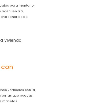
ideales para mantener
e adecuen a ti,
eno llenarlas de
la Vivienda
 con
nes verticales son la
a en las que puedas
as macetas