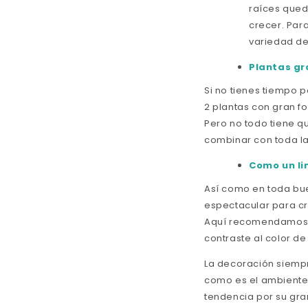
raíces qued
crecer. Par
variedad de
Plantas gr
Si no tienes tiempo 
2 plantas con gran f
Pero no todo tiene 
combinar con toda l
Como un li
Así como en toda bue
espectacular para cr
Aquí recomendamos m
contraste al color d
La decoración siempr
como es el ambiente 
tendencia por su gran