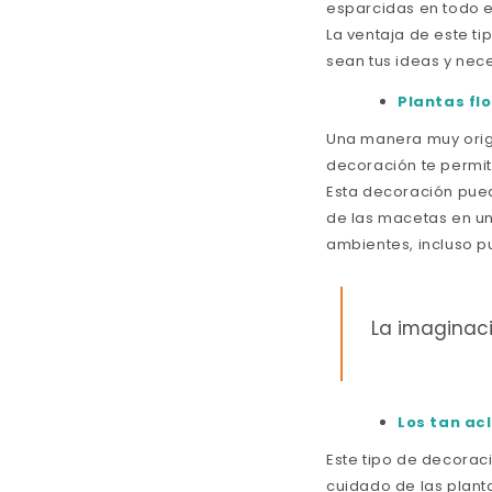
esparcidas en todo e
La ventaja de este t
sean tus ideas y nec
Plantas fl
Una manera muy origi
decoración te permite
Esta decoración pued
de las macetas en un
ambientes, incluso p
La imaginaci
Los tan ac
Este tipo de decorac
cuidado de las plant