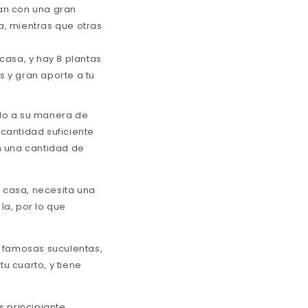
tan con una gran
a, mientras que otras
casa, y hay 8 plantas
 y gran aporte a tu
do a su manera de
cantidad suficiente
on una cantidad de
u casa, necesita una
ía, por lo que
a famosas suculentas,
u cuarto, y tiene
s principiante