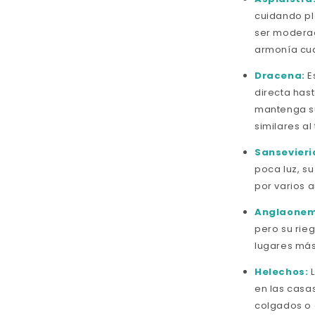
cuidando pla
ser moderado
armonía cua
Dracena:
Es
directa hast
mantenga su
similares al
Sansevieri
poca luz, su
por varios a
Anglaonem
pero su rie
lugares más 
Helechos:
L
en las casa
colgados o 