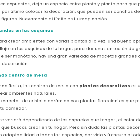
en expuestas, deja un espacio entre planta y planta para que 
a por último colocar la decoración, que pueden ser conchas de 
 figuras. Nuevamente el límite es tu imaginación.
andes en las esquinas
para crear ambientes con varias plantas a la vez, una buena op
ollaje en las esquinas de tu hogar, para dar una sensación de g
que ser monótono, hay una gran variedad de macetas grandes
a decoración.
ndo centro de mesa
na fiesta, los centros de mesa con
plantas decorativas
es 
ear ambientes naturales.
acetas de cristal o cerámica con plantas florecientes que p
e tu comedor.
e variará dependiendo de los espacios que tengas, el color de
que buscas crear en tu hogar. Pero sin duda las plantas decor
 adaptabilidad a todos los espacios, dar vida y frescura a tod