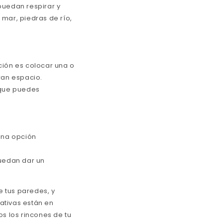
puedan respirar y
mar, piedras de río,
ción es colocar una o
ran espacio.
 que puedes
una opción
uedan dar un
 tus paredes, y
ativas están en
os los rincones de tu