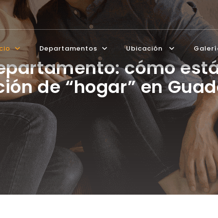
icio
Departamentos
Ubicación
Galer
departamento: cómo est
ión de “hogar” en Guad