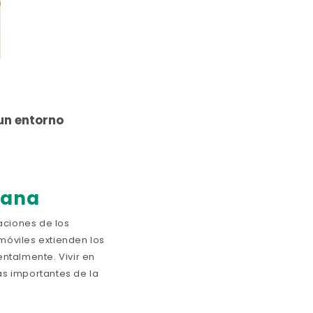
 un entorno
iana
aciones de los
omóviles extienden los
ntalmente. Vivir en
s importantes de la