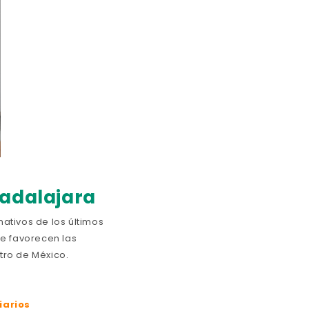
uadalajara
ativos de los últimos
ue favorecen las
tro de México.
iarios