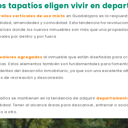
os tapatíos eligen vivir en dep
ollos verticales de uso mixto
en Guadalajara es la respuest
lidad, amenidades y comodidad. Esta tendencia ha revolucio
aíces donde los nuevos inmuebles son más que una propiedad
ales por dentro y por fuera.
valores agregados
al inmueble que están diseñadas para c
lias. Estos elementos también son fundamentales para foment
dentes del desarrollo inmobiliario, ya que son una excelente al
os de recreación y desconexión.
patíos se mantienen en la tendencia de adquirir
departament
idad. Tener al alcance áreas para descansar, entrenar o social
o a otro.