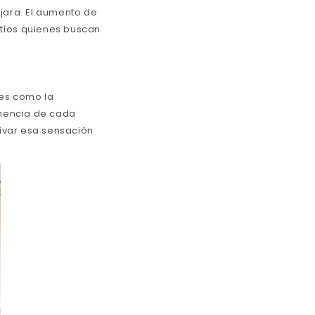
jara. El aumento de
atíos quienes buscan
res como la
enencia de cada
tivar esa sensación