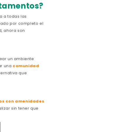
artamentos?
a a todas las
nado por completo el
, ahora son
rear un ambiente
ar una
comunidad
ternativa que
os con amenidades
izar sin tener que