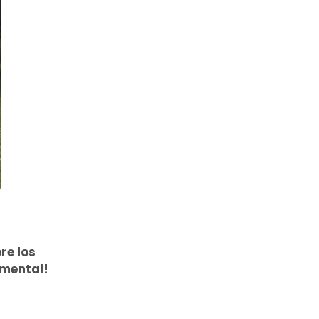
re los
amental!