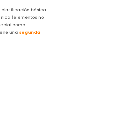
a clasificación básica
ánica (elementos no
pecial como
tiene una
segunda