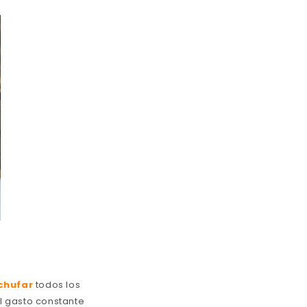
chufar
todos los
l gasto constante