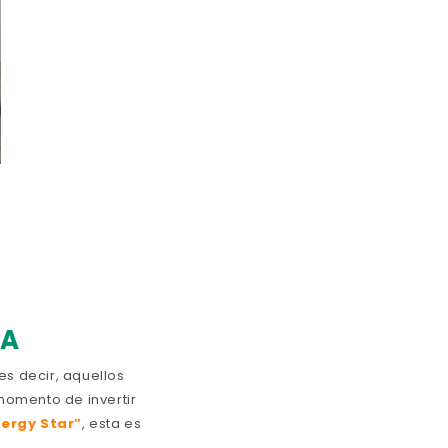
!
 A
 es decir, aquellos
momento de invertir
nergy Star”
, esta es