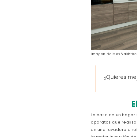
Imagen de
Max Vakhtbo
¿Quieres mej
E
La base de un hogar
aparatos que realiza
en una lavadora o re
la mejor inversión d