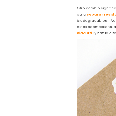
Otro cambio significa
para
separar resid
biodegradables). Ad
electrodomésticos, de
vida útil
y haz la dif