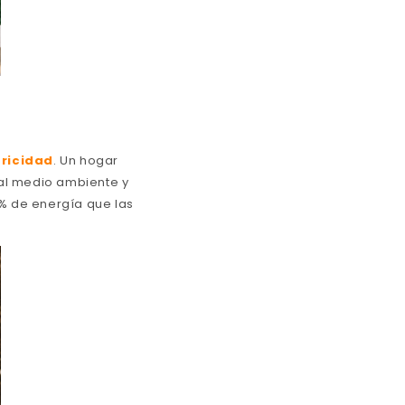
o
tricidad
. Un hogar
 al medio ambiente y
% de energía que las