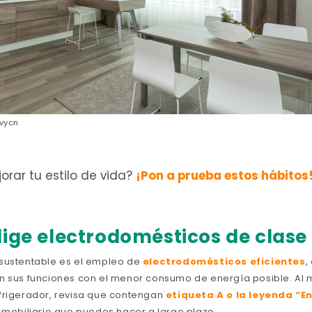
vycn
orar tu estilo de vida?
¡Pon a prueba estos hábitos
lige electrodomésticos de clase
 sustentable es el empleo de
electrodomésticos eficientes
,
n sus funciones con el menor consumo de energía posible. Al 
frigerador, revisa que contengan
etiqueta A o la leyenda “E
e mobiliario que puedes hacer a largo plazo.