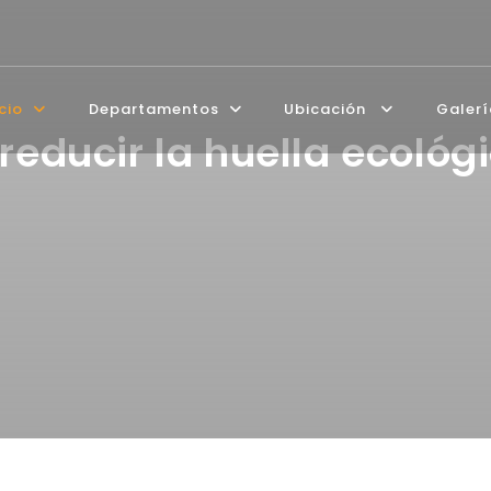
icio
Departamentos
Ubicación
Galer
reducir la huella ecológ