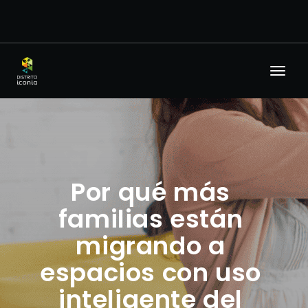
Por qué más
familias están
migrando a
espacios con uso
inteligente del